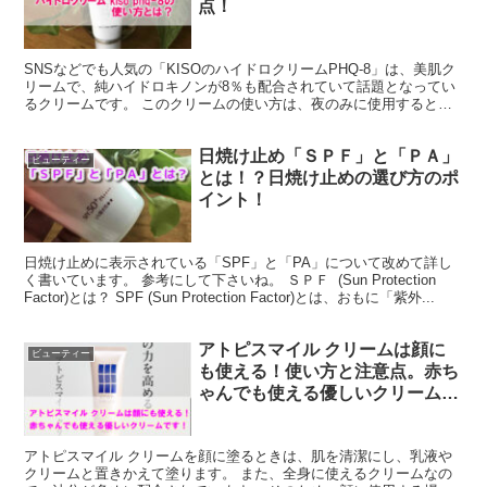
点！
SNSなどでも人気の「KISOのハイドロクリームPHQ-8」は、美肌ク
リームで、純ハイドロキノンが8％も配合されていて話題となってい
るクリームです。 このクリームの使い方は、夜のみに使用するとい
う事。 更に、気になる部分にポイント使いで使用...
日焼け止め「ＳＰＦ」と「ＰＡ」
ビューティー
とは！？日焼け止めの選び方のポ
イント！
日焼け止めに表示されている「SPF」と「PA」について改めて詳し
く書いています。 参考にして下さいね。 ＳＰＦ (Sun Protection
Factor)とは？ SPF (Sun Protection Factor)とは、おもに「紫外...
アトピスマイル クリームは顔に
ビューティー
も使える！使い方と注意点。赤ち
ゃんでも使える優しいクリームで
す！
アトピスマイル クリームを顔に塗るときは、肌を清潔にし、乳液や
クリームと置きかえて塗ります。 また、全身に使えるクリームなの