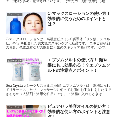
で、油分が多めに配合されています。 そのため、顔に使用する場
合、べたつくことがあるので、皮脂分泌の多いＴゾーンなどは...
C-マックスローションの使い方！
ビューティー
効果的に使うためのポイントと
は？
C-マックスローションは、高濃度ビタミンC誘導体「リン酸アスコル
ビルMg」を配合した実力派のスキンケア化粧品です。 ニキビ跡や顔
の赤み、色素沈着などの悩みに人気のスキンケア商品です。 C-マッ
クスローションの効果的な使い方と実際の使用感をま...
エプソムソルトの使い方！ 顔や
ビューティー
髪にも…効果ある！？エプソムソ
ルトの注意点とポイント！
Sea Crystals(シークリスタルス)国産 エプソムソルトは、浴槽に入れ
てリラックスしたり、マッサージに使ってお肌のお手入れをしたりで
きるもの（入浴剤・浴用化粧品）です。 ・浴槽に入れるときは、お
湯が150ℓならエプソムソルトを150...
ピュアセラ美容オイルの使い方！
ビューティー
効果的な使い方のポイントと注意
点！